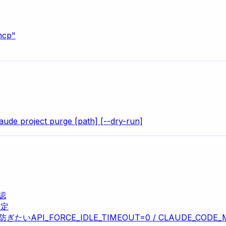
mcp"
laude project purge [path] [--dry-run]
確認
設定
を防ぎたい
API_FORCE_IDLE_TIMEOUT=0 / CLAUDE_CODE_