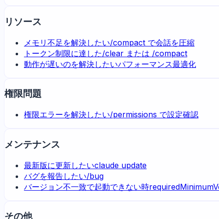
リソース
メモリ不足を解決したい
/compact で会話を圧縮
トークン制限に達した
/clear または /compact
動作が遅いのを解決したい
パフォーマンス最適化
権限問題
権限エラーを解決したい
/permissions で設定確認
メンテナンス
最新版に更新したい
claude update
バグを報告したい
/bug
バージョン不一致で起動できない時
requiredMinimumV
その他