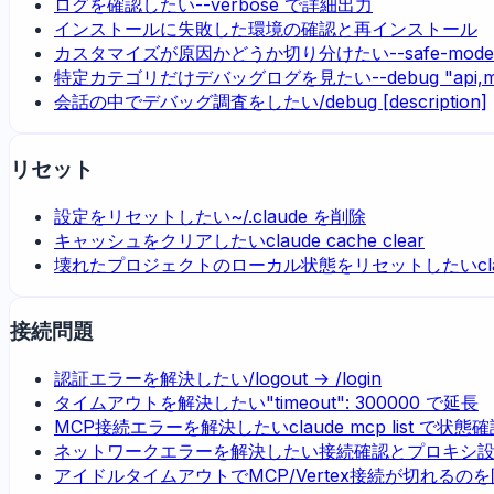
ログを確認したい
--verbose で詳細出力
インストールに失敗した
環境の確認と再インストール
カスタマイズが原因かどうか切り分けたい
--safe-mode
特定カテゴリだけデバッグログを見たい
--debug "api,
会話の中でデバッグ調査をしたい
/debug [description]
リセット
設定をリセットしたい
~/.claude を削除
キャッシュをクリアしたい
claude cache clear
壊れたプロジェクトのローカル状態をリセットしたい
c
接続問題
認証エラーを解決したい
/logout → /login
タイムアウトを解決したい
"timeout": 300000 で延長
MCP接続エラーを解決したい
claude mcp list で状態
ネットワークエラーを解決したい
接続確認とプロキシ
アイドルタイムアウトでMCP/Vertex接続が切れるの