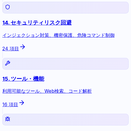
14
.
セキュリティリスク回避
インジェクション対策、機密保護、危険コマンド制御
24
項目
15
.
ツール・機能
利用可能なツール、Web検索、コード解析
16
項目