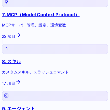
7
.
MCP（Model Context Protocol）
MCPサーバー管理、設定、環境変数
22
項目
8
.
スキル
カスタムスキル、スラッシュコマンド
17
項目
9
.
エージェント