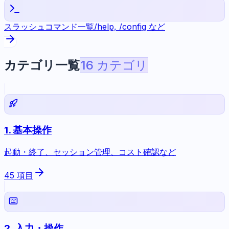
スラッシュコマンド一覧
/help, /config など
カテゴリ一覧
16
カテゴリ
1
.
基本操作
起動・終了、セッション管理、コスト確認など
45
項目
2
.
入力・操作